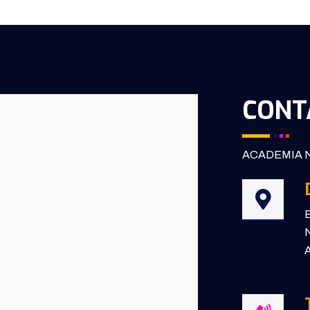
CONT
ACADEMIA N
B
N
A