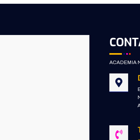
CONT
ACADEMIA N
B
N
A