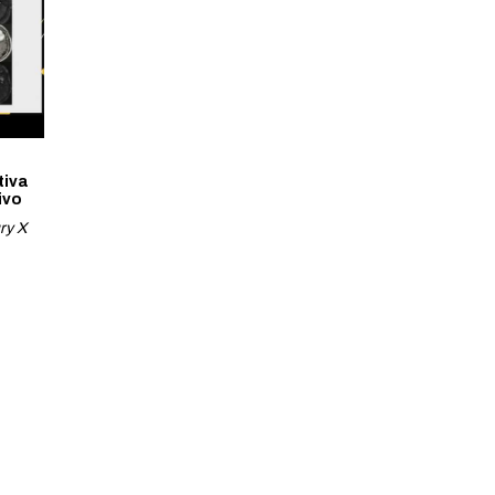
tiva
ivo
ry X