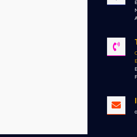
B
N
A
E