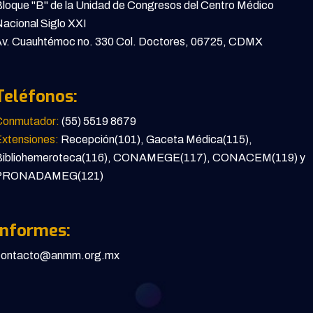
loque "B" de la Unidad de Congresos del Centro Médico
acional Siglo XXI
v. Cuauhtémoc no. 330 Col. Doctores, 06725, CDMX
Teléfonos:
Conmutador:
(55) 5519 8679
xtensiones:
Recepción(101), Gaceta Médica(115),
Bibliohemeroteca(116), CONAMEGE(117), CONACEM(119) y
PRONADAMEG(121)
Informes:
contacto@anmm.org.mx