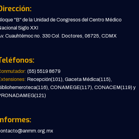
Dirección:
loque "B" de la Unidad de Congresos del Centro Médico
acional Siglo XXI
v. Cuauhtémoc no. 330 Col. Doctores, 06725, CDMX
Teléfonos:
Conmutador:
(55) 5519 8679
xtensiones:
Recepción(101), Gaceta Médica(115),
Bibliohemeroteca(116), CONAMEGE(117), CONACEM(119) y
PRONADAMEG(121)
Informes:
contacto@anmm.org.mx