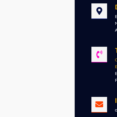
B
N
A
E