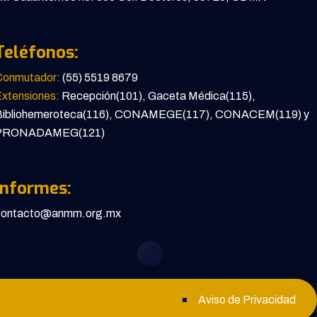
Teléfonos:
Conmutador:
(55) 5519 8679
xtensiones:
Recepción(101), Gaceta Médica(115),
Bibliohemeroteca(116), CONAMEGE(117), CONACEM(119) y
PRONADAMEG(121)
Informes:
contacto@anmm.org.mx
Aviso de Privacidad