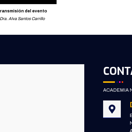
ransmisión del evento
Dra. Alva Santos Carrillo
CONT
ACADEMIA N
B
N
A