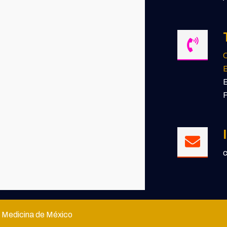
E
 Medicina de México