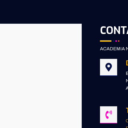
CONT
ACADEMIA N
B
N
A