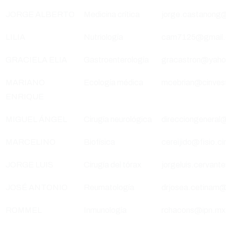
JORGE ALBERTO
Medicina crítica
jorge.castanong
LILIA
Nutriología
cam7125@gmail.co
GRACIELA ELIA
Gastroenterología
gracastron@yah
MARIANO
Ecología médica
mcebrian@cinves
ENRIQUE
MIGUEL ÁNGEL
Cirugía neurológica
direcciongeneral
MARCELINO
Biofísica
cereijido@fisio.c
JORGE LUIS
Cirugía del tórax
jorgeluis.cervan
JOSÉ ANTONIO
Reumatología
drjosea.cetinam
ROMMEL
Inmunología
rchacons@ipn.mx