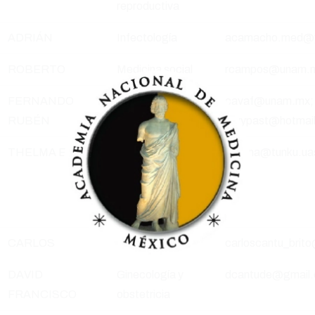
reproductiva
ADRIÁN
Infectología
acamacho.med@
ROBERTO
Medicina social
rcampos@unam.
FERNANDO
Académico
cavaf@unam.mx; 
RUBÉN
honorario
silvypast@hotmai
THELMA E.
Biología de la
tcetina@tunku.ua
reproducción y
salud sexual y
reproductiva
CARLOS
Neurología
carloscantu_brit
DAVID
Ginecología y
dcantude@gmail
FRANCISCO
obstetricia