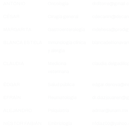
ANTONIO
Oncología
drdltorre@gmail.
CÉSAR
Cirugía general
cdecanini@decan
MARGARITA
Gastroenterología
mdehesa@prodigy
BLANCA ESTELA
Inmunología clínica
blancadelrionav
y alergia
CLAUDIA
Medicina
claudia.delgadil
veterinaria
ÉDGAR
Salud pública
edgar.denova@in
EFRAÍN
Reumatología
dr.diazjouanen@g
ALEJANDRO
Psiquiatría
admar@unam.mx
NÉSTOR FABIÁN
Embriología
nfdiaz00@yahoo