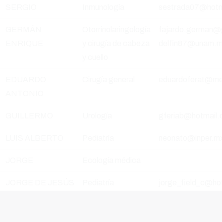
SERGIO
Inmunología
sestrada07@hotm
GERMÁN
Otorrinolaringología
fajardo.german@
ENRIQUE
y cirugía de cabeza
delfin87@unam.m
y cuello
EDUARDO
Cirugía general
eduardoferat@m
ANTONIO
GUILLERMO
Urología
gferiab@hotmail.
LUIS ALBERTO
Pediatría
neonato@inper.m
JORGE
Ecología médica
JORGE DE JESÚS
Pediatría
jorge_field_c@ho
AGNES ODILE
Neurología
afleury@iibiomed
MARIE