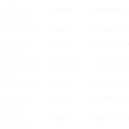
MARÍA
Cardiología
aariasm@yahoo.
ALEXANDRA
JOSÉ ANTONIO
Fisiología
jaarias@fisio.ci
EDUARDO
Cardiología
dreduardoarias@
AGUSTÍN
CUAUHTÉMOC
Medicina interna
craulariza@yaho
RAÚL
JUAN SOCORRO
Bioquímica
armdbo@gmail.c
LOURDES
Inmunología
landapi@hotmail
ANDREA
OSCAR
Oncología
agenda.oscar.arr
GERARDO