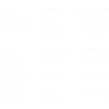
PEDRO
Nutriología
pedro.arroyo95@
JOSÉ CARLOS
Urología
jcakurologia@ya
ANA CRISTINA
Ginecología y
acaarteaga@yah
obstetricia
HIGINIO
Estomatología
harzate@unam.m
HUMBERTO
Nutriología
hastiazaran@ciad
FRANCISCO
ESPERANZA DEL
Dermatología
avalosespera@gm
REFUGIO
MARÍA DEL
Anatomía
carmen.avila-ca
CARMEN
patológica