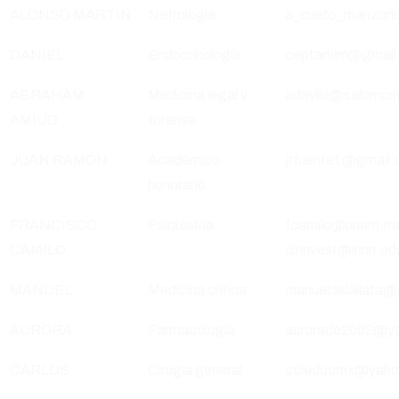
ALONSO MARTÍN
Nefrología
a_cueto_manzan
DANIEL
Endocrinología
ceptamim@gmail
ABRAHAM
Medicina legal y
adavila@salomon
AMIUD
forense
JUAN RAMÓN
Académico
jrfuente1@gmail
honorario
FRANCISCO
Psiquiatría
fcamilo@unam.mx;
CAMILO
dirinvest@innn.e
MANUEL
Medicina crítica
manueldelallata@
AURORA
Farmacología
aurorade2002@y
CARLOS
Cirugía general
coledocmx@yaho