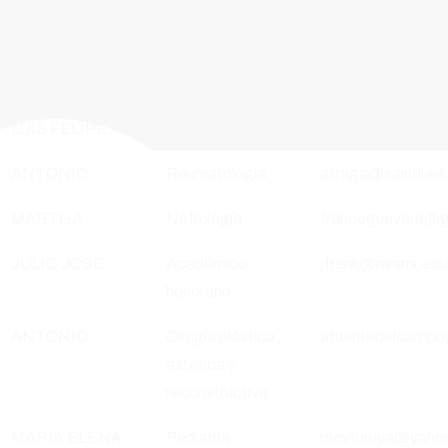
ANA
Parasitología
flisser@unam.mx
JOSÉ DE JESÚS
Neurología
jflores@innn.edu
LUIS FELIPE
Reumatología
felipe98@prodigy
ANTONIO
Reumatología
afraga@saintluke
MARTHA
Nefrología
francoguevara@g
JULIO JOSÉ
Académico
jfrenk@miami.ed
honorario
ANTONIO
Cirugía plástica,
afuentedelcampo@
estética y
reconstructiva
MARÍA ELENA
Pediatría
meyfuruya@yaho