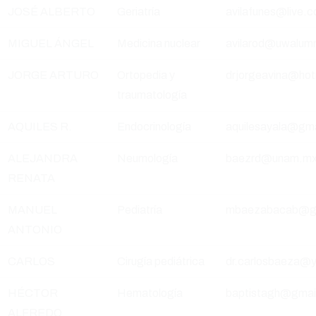
JOSÉ ALBERTO
Geriatría
avilafunes@live.
MIGUEL ÁNGEL
Medicina nuclear
avilarod@uwalum
JORGE ARTURO
Ortopedia y
drjorgeavina@hot
traumatología
AQUILES R.
Endocrinología
aquilesayala@gm
ALEJANDRA
Neumología
baezrd@unam.m
RENATA
MANUEL
Pediatría
mbaezabacab@gm
ANTONIO
CARLOS
Cirugía pediátrica
dr.carlosbaeza@
HÉCTOR
Hematología
baptistagh@gmai
ALFREDO