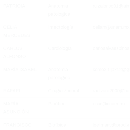
PATRICIA
Anatomía
ruizalonso01@ai
patológica
CELIA
Infectología
celiam@unam.mx; 
MERCEDES
CARLOS
Cardiología
carlosalvaespin
ALFONSO
MARÍA ISABEL
Anatomía
keme2.tijax12@g
patológica
RAFAEL
Cirugía general
raalvare2009@ho
MARÍA
Bioética
asun@unam.mx
ASUNCIÓN
FRANCISCO
Biofísica
leefmans@prodig