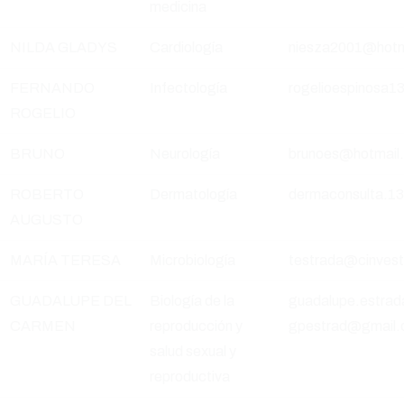
medicina
NILDA GLADYS
Cardiología
niesza2001@hotm
FERNANDO
Infectología
rogelioespinosa
ROGELIO
BRUNO
Neurología
brunoes@hotmail
ROBERTO
Dermatología
dermaconsulta.1
AUGUSTO
MARÍA TERESA
Microbiología
testrada@cinves
GUADALUPE DEL
Biología de la
guadalupe.estrad
CARMEN
reproducción y
gpestrad@gmail
salud sexual y
reproductiva