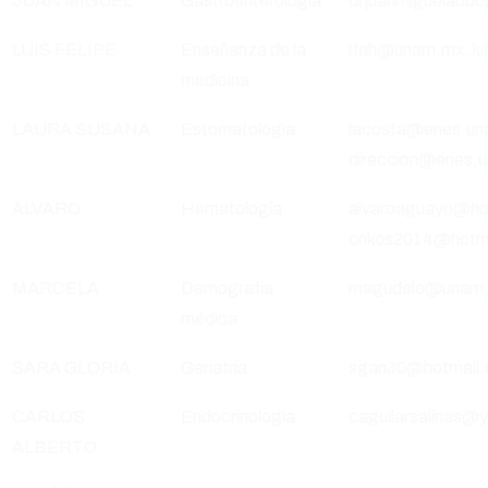
JUAN MIGUEL
Gastroenterología
drjuanmiguelabd
LUIS FELIPE
Enseñanza de la
lfah@unam.mx; l
medicina
LAURA SUSANA
Estomatología
lacosta@enes.un
direccion@enes.
ÁLVARO
Hematología
alvaroaguayo@ho
onkos2014@hotm
MARCELA
Demografía
magudelo@unam
médica
SARA GLORIA
Geriatría
sgan30@hotmail
CARLOS
Endocrinología
caguilarsalinas@
ALBERTO