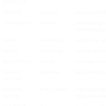
FRANCISCO
GERARDO
Nefrología
gerardo.gambaa
JOSÉ ALBERTO
Pediatría
jaranda@himfg.ed
karlamarin83c@g
MARIO
Reumatología
igdlt@aol.com; 
IGNACIO
Reumatología
mgc30591@yaho
DAVID ERASMO
Biofísica
erasmo@unam.m
MARÍA DE
Salud pública
garcigarml@gmai
LOURDES
MARÍA DEL
Medicina familiar
mcgarciapena@gm
CARMEN
felipecassan28@