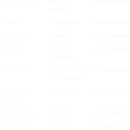
HUGO RICARDO
Anatomía
oncopat2009@ho
patológica
ISMAEL
Cirugía general
ismaeldominguez
ALFONSO
Oncología
alfonso.dueñasg
MANUEL
Ortopedia y
mdufoo27@yaho
traumatología
JUAN LUIS
Administración de
lduranarenas@gm
servicios de salud
LOURDES
Dermatología
caroladmc@yaho
CAROLA
JOSÉ RAMÓN
Fisiología
eguibarjr@gmail.
GUERING
Cardiología
guering@yahoo.