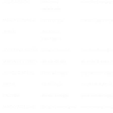
JOSÉ ÁLVARO
Medicina
balantiopterix@g
veterinaria
MARÍA LUCINDA
Inmunología
mariluci_aguirre
JESÚS
Anatomía
patológica
JOSEFINA MARÍA
Cirugía General
josefinaalberu@h
MARÍA DOLORES
Microbiología
alcantar@unam.
JORGE CARLOS
Reumatología
jorgealcocer2@gm
ERICK
Cardiología
susy0330@gmail.
PALOMA
Endocrinología
palomaalmeda@y
MARIO ARTURO
Cirugía neurológica
alonsovanegasm@