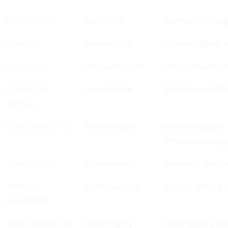
FERNANDO
Neurología
fbarinaga@prodig
SIMÓN
Salud pública
sbarquera@insp.
RODOLFO
Cirugía del tórax
rodobar@yahoo.c
GILBERTO
Hematología
drgibalampon@gm
ISRAEL
HUGO ALBERTO
Biotecnología
habarrera@gmail.
anmedicina.ne@g
TONATIUH
Epidemiología
tbarrientos@insp
JORGE
Medicina social
armando@barrigu
ARMANDO
JUAN GERARDO
Ginecología y
barrosog@me.c