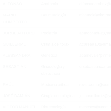
ALFONSO
Anatomía
alfonsocarabez@
MARIO
Reumatología
mhcardiel@hotma
HUMBERTO
JORGE ARTURO
Pediatría
acardonadr@gmai
GUILLERMO
Cirugía del tórax
gcareaga3@gmail
ALESSANDRA
Genética
acarnevale@inme
SEBASTIÁN
Ginecología y
drsebastiancarra
obstetricia
RAÚL
Medicina crítica
revistacma@com
JOSÉ DAMIÁN
Cirugía neurológica
josecarrilloruiz
VÍCTOR MANUEL
Biotecnología
meneses@unam.m