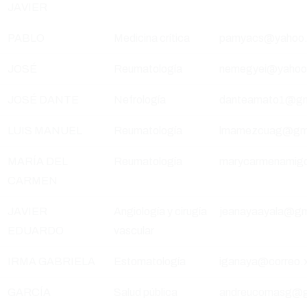
JAVIER
PABLO
Medicina crítica
pamyacs@yahoo.
JOSÉ
Reumatología
nemegyei@yahoo
JOSÉ DANTE
Nefrología
danteamato1@gm
LUIS MANUEL
Reumatología
lmamezcuag@gma
MARÍA DEL
Reumatología
marycarmenamig
CARMEN
JAVIER
Angiología y cirugía
jeanayaayala@gm
EDUARDO
vascular
IRMA GABRIELA
Estomatología
iganaya@correo.
GARCÍA
Salud pública
andreucomasg@g