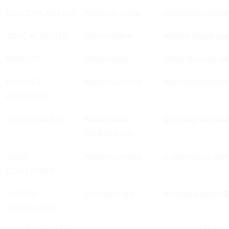
CLAUDIA AMELIA
Medicina social
claudiadiazolava
JOSÉ ALBERTO
Salud pública
alberto.diaz@sal
MANUEL
Neumología
mdiaz@cesas.c
MANUEL
Medicina crítica
manueldeleonpon
ANTONIO
LUIS GERARDO
Medicina de
lgdominguez@hot
rehabilitación
JOSÉ
Medicina crítica
g.dominguez.che
GUILLERMO
JUDITH
Dermatología
dominguezjudith
GUADALUPE