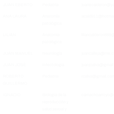
JUAN EBERTO
Pediatría
juanecalderon@y
ANA LAURA
Anatomía
acald911@hotmai
patológica
LILIAN
Anatomía
liliancalderon88
patológica
JUAN MANUEL
Neurología
juancalleja@me.
JUAN JOSÉ
Infectología
juanjcalva@gmai
ROBERTO
Pediatría
rcalva@gmail.co
GUILLERMO
IGNACIO
Biología de la
camachoarroyo@
reproducción y
salud sexual y