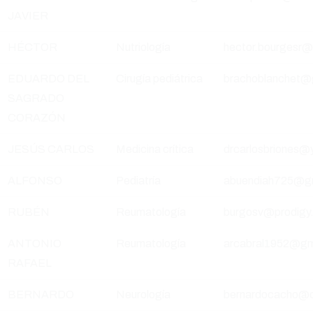
JAVIER
HÉCTOR
Nutriología
hector.bourgesr
EDUARDO DEL
Cirugía pediátrica
brachoblanchet@
SAGRADO
CORAZÓN
JESÚS CARLOS
Medicina crítica
drcarlosbriones
ALFONSO
Pediatría
abuendiah725@g
RUBÉN
Reumatología
burgosv@prodigy
ANTONIO
Reumatología
arcabral1952@gm
RAFAEL
BERNARDO
Neurología
bernardocacho@d