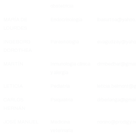
obstetricia
MARÍA DE
Endocrinología
lbasurtoa@yahoo
LOURDES
INGEBORG
Parasitología
evagudzay@yaho
DOROTHEA
MARTÍN
Inmunología clínica
drmbedbar@gmail
y alergia
LETICIA
Pediatría
leticia.belmont@
CARLOS
Psiquiatría
drberlanga@gmai
HERNÁN
JOSÉ MANUEL
Medicina
nonino@prodigy.n
veterinaria