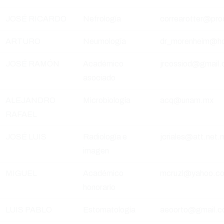
JOSÉ RICARDO
Nefrología
correarotter@pro
ARTURO
Neumología
dr_morenheim@ho
JOSÉ RAMÓN
Académico
jrcossiod@gmail
asociado
ALEJANDRO
Microbiología
acq@unam.mx
RAFAEL
JOSÉ LUIS
Radiología e
jcriales@att.net.
imagen
MIGUEL
Académico
mcruzl@yahoo.c
honorario
LUIS PABLO
Estomatología
aeoorto@gmail.