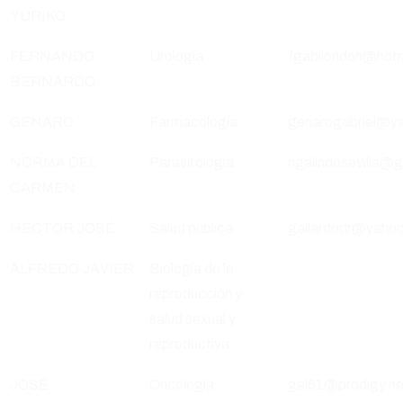
YURIKO
FERNANDO
Urología
fgabilondon@hot
BERNARDO
GENARO
Farmacología
genarogabriel@y
NORMA DEL
Parasitología
ngalindosevilla@
CARMEN
HÉCTOR JOSÉ
Salud pública
gallardodr@yaho
ALFREDO JAVIER
Biología de la
reproducción y
salud sexual y
reproductiva
JOSÉ
Oncología
gal61@prodigy.n