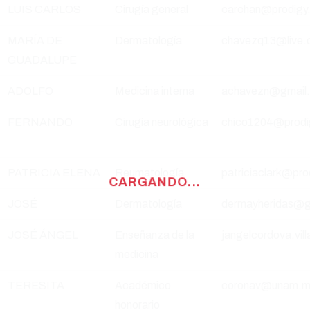
LUIS CARLOS
Cirugía general
carchan@prodigy
MARÍA DE
Dermatología
chavezq13@live
GUADALUPE
ADOLFO
Medicina interna
achavezn@gmail
FERNANDO
Cirugía neurológica
chico1204@prodi
PATRICIA ELENA
Reumatología
patriciaclark@pro
JOSÉ
Dermatología
dermayheridas@g
JOSÉ ÁNGEL
Enseñanza de la
jangelcordova.vi
medicina
TERESITA
Académico
coronav@unam.m
honorario