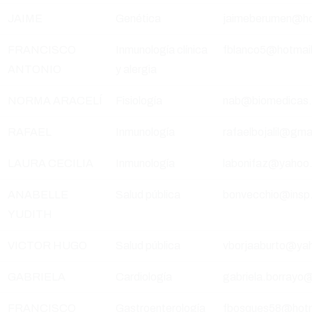
JAIME
Genética
jaimeberumen@ho
FRANCISCO
Inmunología clínica
fblanco5@hotmai
ANTONIO
y alergia
NORMA ARACELÍ
Fisiología
nab@biomedicas
RAFAEL
Inmunología
rafaelbojalil@gma
LAURA CECILIA
Inmunología
labonifaz@yahoo
ANABELLE
Salud pública
bonvecchio@insp
YUDITH
VICTOR HUGO
Salud pública
vborjaaburto@ya
GABRIELA
Cardiología
gabriela.borrayo
FRANCISCO
Gastroenterología
fbosques58@hotm