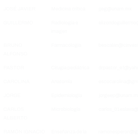
JOSÉ JAVIER
Medicina crítica
jjeg@unam.mx
GUILLERMO
Radiología e
elizondoguillerm
imagen
BRUNO
Farmacología
bescalan@cinves
ALFONSO
PASTOR
Cirugía pediátrica
drpastor_ef@yah
CAROLINA
Anatomía
escocarolina@gm
JORGE
Epidemiología
jorgeep@unam.mx
CARLOS
Microbiología
carlos_01eslava
ALBERTO
RAMÓN IGNACIO
Enseñanza de la
ramonesperon@g