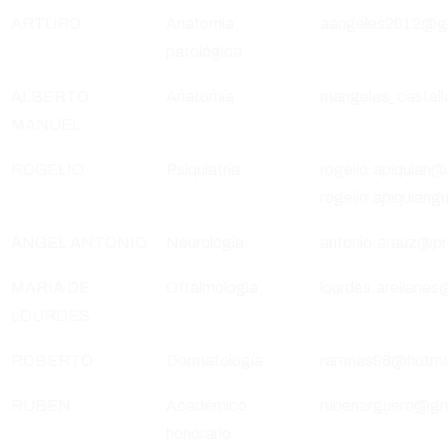
ARTURO
Anatomía
aangeles2012@g
patológica
ALBERTO
Anatomía
mangeles_castel
MANUEL
ROGELIO
Psiquiatría
rogelio.apiquian
rogelio.apiquian
ÁNGEL ANTONIO
Neurología
antonio.arauz@pr
MARÍA DE
Oftalmología
lourdes.arellan
LOURDES
ROBERTO
Dermatología
rarenas98@hotma
RUBÉN
Académico
rubenarguero@gm
honorario