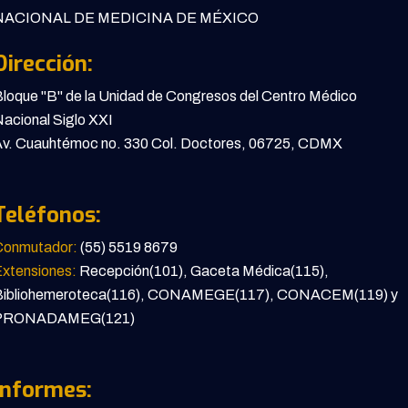
ACIONAL DE MEDICINA DE MÉXICO
Dirección:
loque "B" de la Unidad de Congresos del Centro Médico
acional Siglo XXI
v. Cuauhtémoc no. 330 Col. Doctores, 06725, CDMX
Teléfonos:
Conmutador:
(55) 5519 8679
xtensiones:
Recepción(101), Gaceta Médica(115),
Bibliohemeroteca(116), CONAMEGE(117), CONACEM(119) y
PRONADAMEG(121)
Informes: