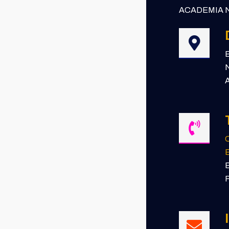
ACADEMIA N
B
N
A
E